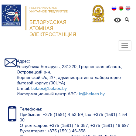
РЕСПУБЛИКАНСКОЕ
УНИТАРНОЕ ПРЕДПРИЯТИЕ
БЕЛОРУССКАЯ
АТОМНАЯ
ЭЛЕКТРОСТАНЦИЯ
Откр
нави
Адрес:
Республика Беларусь, 231220, Гродненская область,
Островецкий р-н,
Ворнянский с/с, 2/7, административно-лабораторно-
бытовой корпус (00UYA)
Е-mail:
belaes@belaes.by
Информационный центр АЭС:
ic@belaes.by
Телефоны:
Приёмная: +375 (1591) 4-53-59, fax: +375 (1591) 4-54-
00
Отдел кадров: +375 (1591) 45-357; +375 (1591) 46-697
Бухгалтерия: +375 (1591) 46-358