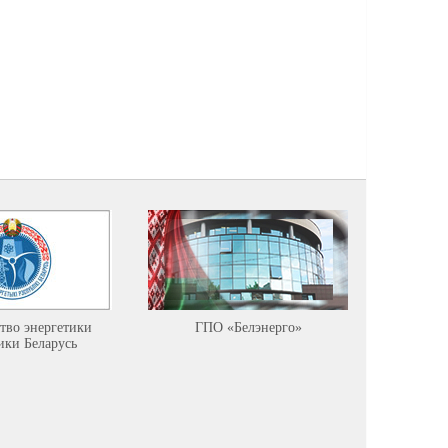
тво энергетики
ГПО «Белэнерго»
Минист
ики Беларусь
ресурсов
среды Р