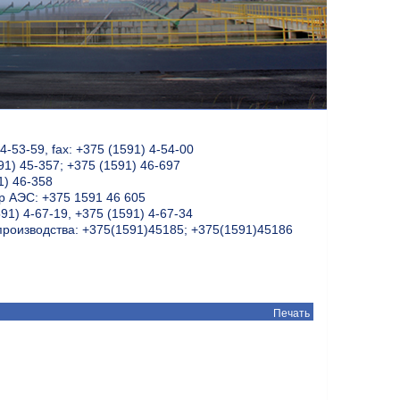
кологический менеджм
-53-59, fax: +375 (1591) 4-54-00
91) 45-357; +375 (1591) 46-697
1) 46-358
 АЭС: +375 1591 46 605
91) 4-67-19, +375 (1591) 4-67-34
производства: +375(1591)45185; +375(1591)45186
Печать