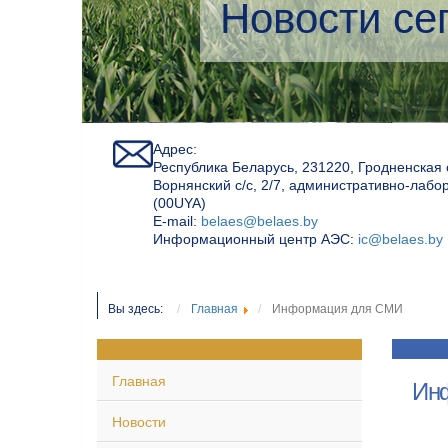
я
Адрес:
Республика Беларусь, 231220, Гродненская 
Ворнянский с/с, 2/7, административно-лабо
(00UYA)
Е-mail:
belaes@belaes.by
Информационный центр АЭС:
ic@belaes.by
Вы здесь:
Главная
Информация для СМИ
ЭС:
Главная
Ин
Новости