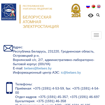
РЕСПУБЛИКАНСКОЕ
УНИТАРНОЕ ПРЕДПРИЯТИЕ
БЕЛОРУССКАЯ
АТОМНАЯ
ЭЛЕКТРОСТАНЦИЯ
Откр
нави
Адрес:
Республика Беларусь, 231220, Гродненская область,
Островецкий р-н,
Ворнянский с/с, 2/7, административно-лабораторно-
бытовой корпус (00UYA)
Е-mail:
belaes@belaes.by
Информационный центр АЭС:
ic@belaes.by
Телефоны:
Приёмная: +375 (1591) 4-53-59, fax: +375 (1591) 4-54-
00
Отдел кадров: +375 (1591) 45-357; +375 (1591) 46-697
Бухгалтерия: +375 (1591) 46-358